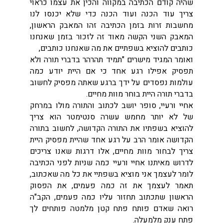
שהיה קודם הכתיבה במקווה והכין את עצמו כראוי
צריך עוד הכנה ועוד הכנה כדי שלא יכנסו לנו
מחשבות זרות בזמן הכתיבה זהו המאבק הראשון,
המאבק השני הקשה מאוד זה לזכור בזמן שאנחנו
כותבים להוציא בשפתיים את מה שאנחנו כותבים,
ואומר המגיד מישרים "תמיד תהרהר בדברי תורה ולא
תפסיק אפילו רגע אחד כי אם היית יודע כמה
עולמות נפסדים על ידך ברגע שאתה מפסיק לחשוב
בדברי תורה היית בוחר מוות מחיים.
אחיי ורעיי, סופר יושב לכתוב והתורה מולו במרחק
של לא יותר מחמש עשרה סנטימטר הוא צריך
להוציא בשפתיו את התורה הקדושה, לחשוב בתורה
הקדושה אומר הרב על רגע אחד שהיית מפסיק היית
צריך לבחור מוות מחיים, אלו דרגות שאנו צריכים
לדרוש מאיתנו אחיי ורעיי כמה שניות לפני הכתיבה
לומר לעצמך אני מוציא בשפתיי את כל מה שאכתוב,
תאמר לעצמך את זה כמה פעמים, את הפסוק
הראשון שתכתוב תחזור עליו כמה פעמים, הקב"ה
רואה שאדם פותח פתח קטן מלמטה פותחים לך
פתח ענק מלמעלה.